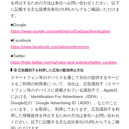
を停止するための方法は各社へお問い合わせください。以下
に記載する主な提携先各社のURLからでもご確認いただけま
す。
■Google
https://www.google.com/settings/u/0/ads/authenticated
■Facebook
https://www.facebook.com/ads/preferences
■Twitter
https://help.twitter.com/ja/rules-and-policies/twitter-cookies
④ 広告識別子を利用した広告の配信停止方法
スマートフォン等のデバイスを通じて当社の提供するサービ
スをご利用の利用者について、当社は、広告識別子（スマー
トフォン等のデバイスに搭載されている識別子で、Apple社
における「Identification For Advertisers（IDFA）」、
Google社の「Google Advertising ID（ADID）」などのこと
いいます。）を取得し、利用しております。広告識別子を利
用した情報提供を停止するための方法は各社へお問い合わせ
ください。以下に記載する主な会社各社のURLからでもご確
認いただけます。