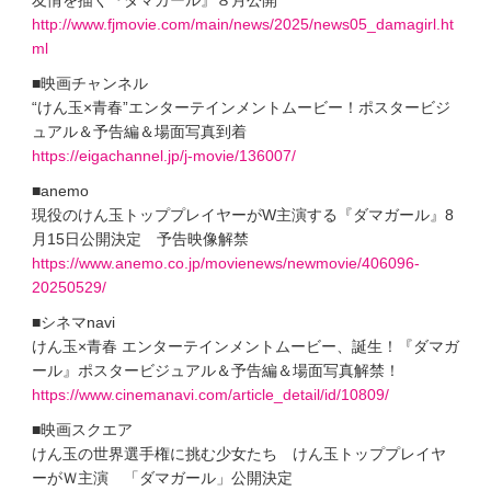
http://www.fjmovie.com/main/news/2025/news05_damagirl.ht
ml
■映画チャンネル
“けん玉×青春”エンターテインメントムービー！ポスタービジ
ュアル＆予告編＆場面写真到着
https://eigachannel.jp/j-movie/136007/
■anemo
現役のけん玉トッププレイヤーがW主演する『ダマガール』8
月15日公開決定 予告映像解禁
https://www.anemo.co.jp/movienews/newmovie/406096-
20250529/
■シネマnavi
けん玉×青春 エンターテインメントムービー、誕生！『ダマガ
ール』ポスタービジュアル＆予告編＆場面写真解禁！
https://www.cinemanavi.com/article_detail/id/10809/
■映画スクエア
けん玉の世界選手権に挑む少女たち けん玉トッププレイヤ
ーがＷ主演 「ダマガール」公開決定