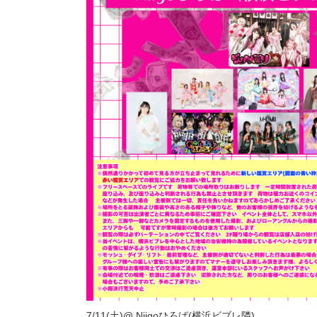
7/11(土)@ Niigoひろば(横浜ビブレ隣)