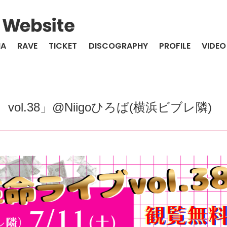
IA
RAVE
TICKET
DISCOGRAPHY
PROFILE
VIDEO
l.38」@Niigoひろば(横浜ビブレ隣)