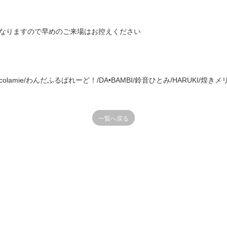
げとなりますので早めのご来場はお控えください
chocolamie/わんだふるぱれーど！/DA•BAMBI/鈴音ひとみ/HARUKI/煌
一覧へ戻る