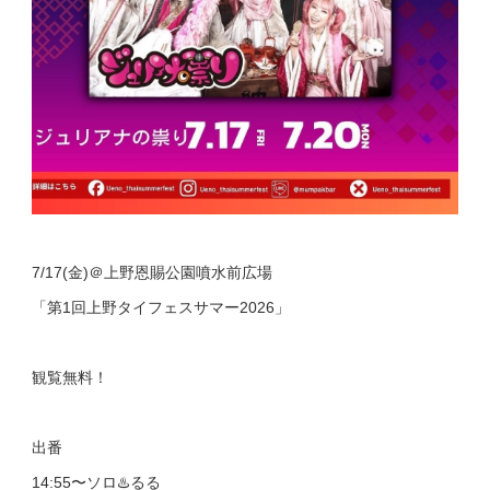
7/17(金)＠上野恩賜公園噴水前広場
「第1回上野タイフェスサマー2026」
観覧無料！
出番
14:55〜ソロ♨️るる