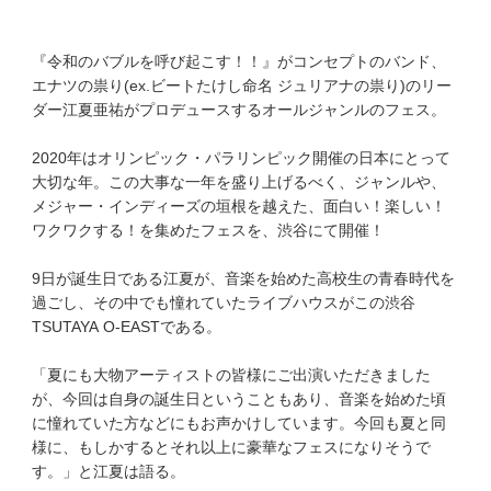
『令和のバブルを呼び起こす！！』がコンセプトのバンド、
エナツの祟り(ex.ビートたけし命名 ジュリアナの祟り)のリー
ダー江夏亜祐がプロデュースするオールジャンルのフェス。
2020年はオリンピック・パラリンピック開催の日本にとって
大切な年。この大事な一年を盛り上げるべく、ジャンルや、
メジャー・インディーズの垣根を越えた、面白い！楽しい！
ワクワクする！を集めたフェスを、渋谷にて開催！
9日が誕生日である江夏が、音楽を始めた高校生の青春時代を
過ごし、その中でも憧れていたライブハウスがこの渋谷
TSUTAYA O-EASTである。
「夏にも大物アーティストの皆様にご出演いただきました
が、今回は自身の誕生日ということもあり、音楽を始めた頃
に憧れていた方などにもお声かけしています。今回も夏と同
様に、もしかするとそれ以上に豪華なフェスになりそうで
す。」と江夏は語る。