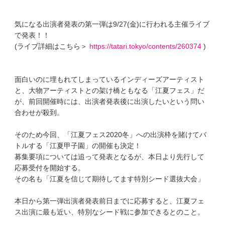
気になる出演者発表の第一弾は9/27(金)に行われる主催ライブ
で発表！！
(ライブ詳細はこちら＞
https://tatari.tokyo/contents/260374
)
面白いのに埋もれてしまっているインディーズアーティスト
と、大物アーティストとの架け橋ともなる「江夏フェス」だ
が、前回開催時には、出演者発表後に出演したいという問い
合わせが殺到。
そのため今回、「江夏フェス2020冬」への出演枠を賭けてバ
トルする「江夏甲子園」の開催も決定！
募集要項については追って発表となるが、本日より先行して
応募受付を開始する。
その名も「江夏を信じて期待してます特別シード選抜大会」
本日から第一弾出演者発表前日までに応募すると、江夏フェ
ス出演に最も近い、特別なシード戦に参加できるとのこと。