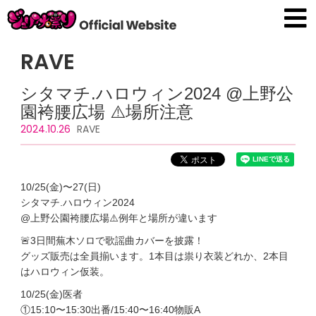
RAVE
シタマチ.ハロウィン2024 @上野公
園袴腰広場 ⚠️場所注意
2024.10.26
RAVE
10/25(金)〜27(日)
シタマチ.ハロウィン2024
@上野公園袴腰広場⚠️例年と場所が違います
🚨3日間蕪木ソロで歌謡曲カバーを披露！
グッズ販売は全員揃います。1本目は祟り衣装どれか、2本目
はハロウィン仮装。
10/25(金)医者
①15:10〜15:30出番/15:40〜16:40物販A