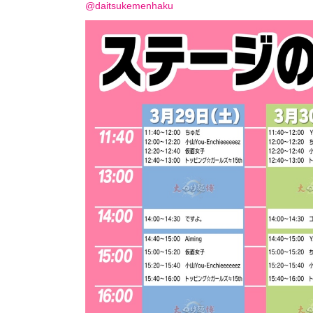
@daitsukemenhaku