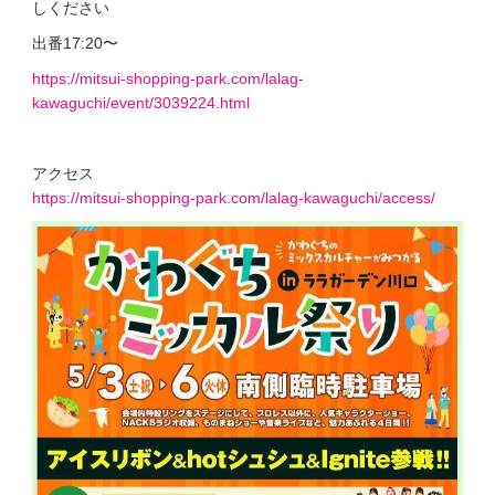
しください
出番17:20〜
https://mitsui-shopping-park.com/lalag-
kawaguchi/event/3039224.html
アクセス
https://mitsui-shopping-park.com/lalag-kawaguchi/access/