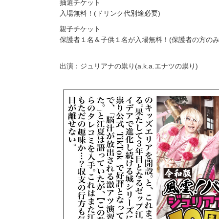
抽選チケット
入場無料！(ドリンク代別途必要)
親子チケット
保護者１名＆子供１名が入場無料！(保護者の方のみ
出演：ジュリアナの祟り(a.k.a.エナツの祟り)