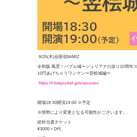
9/25(木)@新宿MARZ
令和版 風雲！バブル城〜ジュリアナの祟り10周年
10円あげちゃうワンマン〜翌桧城編〜
https://t.livepocket.jp/e/asunaro
開場18:30開演19:00 ※予定
※情勢により変更となる可能性がございます。
絶対当選チケット
¥3000＋D代