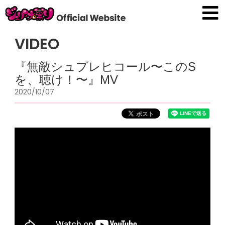
VIDEO
『無敵シュプレヒコール〜このS
を、聴け！〜』MV
2020/10/07