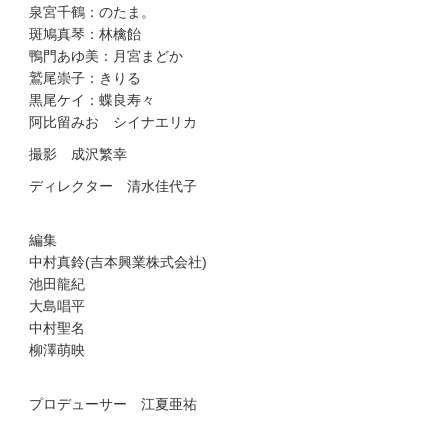
泉宮千鶴：のたま。
斑鳩真琴：林檎飴
鴨門あゆ美：月宮まどか
鷲尾崇子：きりる
黒尾ケイ：蝶良寿々
阿比留みお シイナエリカ
撮影 成沢繁幸
ディレクター 清水佳代子
編集
中村真鈴(吉本興業株式会社)
池田龍紀
大島唱平
中村聖名
柳澤萌映
プロデューサー 江夏亜祐