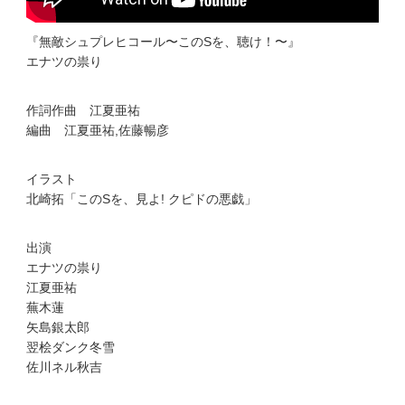
『無敵シュプレヒコール〜このSを、聴け！〜』
エナツの祟り
作詞作曲 江夏亜祐
編曲 江夏亜祐,佐藤暢彦
イラスト
北崎拓「このSを、見よ! クピドの悪戯」
出演
エナツの祟り
江夏亜祐
蕪木蓮
矢島銀太郎
翌桧ダンク冬雪
佐川ネル秋吉